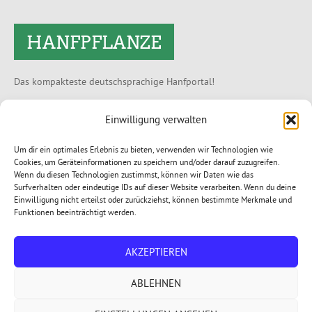
HANFPFLANZE
Das kompakteste deutschsprachige Hanfportal!
Partnershops
Einwilligung verwalten
Um dir ein optimales Erlebnis zu bieten, verwenden wir Technologien wie
SENSI SEEDS
DUTCH PASSION
PARADISE SEEDS
Cookies, um Geräteinformationen zu speichern und/oder darauf zuzugreifen.
Wenn du diesen Technologien zustimmst, können wir Daten wie das
SEEDSMAN
WEEDSEEDSHOP
GROW-SHOP24
Surfverhalten oder eindeutige IDs auf dieser Website verarbeiten. Wenn du deine
Einwilligung nicht erteilst oder zurückziehst, können bestimmte Merkmale und
GROW GURU
UDOPEA
BLACKLEAF
WEEDO
Funktionen beeinträchtigt werden.
VAPOSHOP
VAPO-CITY
CBDNOL
CBDBLUETEN
AKZEPTIEREN
CBD SHOP 24
ABLEHNEN
© 2024
HANFPFLANZE
. Alle Rechte vorbehalten.