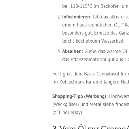
bei 110-115°C im Backofen, um 
Infusionieren:
Gib das aktiviert
einem hautfreundlichen Öl. **Ko
besonders gut. Erhitze das Ganz
leicht köchelnden Wasserbad.
Abseihen:
Gieße das warme Öl d
das Pflanzenmaterial gut aus. L
Fertig ist dein Basis-Cannabisöl fü
im Kühlschrank für eine längere Halt
Shopping-Tipp (Werbung):
Hochwerti
(Weckgläser) und Metallsiebe findes
(z.B. bei eBay).
3. Vom Öl zur Creme/