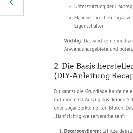
Dein Guide zum
Unterstützung der Hautreg
Zerkleinern von
Cannabis
Manche sprechen sogar von
Eigenschaften.
Wichtig:
Das sind keine medizi
Anwendungsgebiete und potenz
2. Die Basis herstell
(DIY-Anleitung Recap
Du kannst die Grundlage für deine ei
mit einem Öl-Auszug aus deinen Schn
oder sogar zerkleinerten Blüten. Da
„Hanf richtig weiterverarbeiten“:
Decarboxylieren:
Erhitze dein z