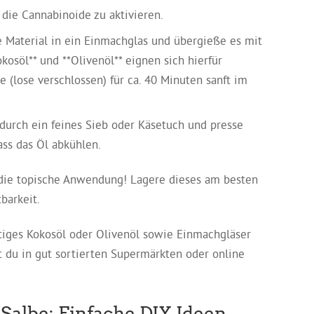
die Cannabinoide zu aktivieren.
e Material in ein Einmachglas und übergieße es mit
kosöl** und **Olivenöl** eignen sich hierfür
e (lose verschlossen) für ca. 40 Minuten sanft im
urch ein feines Sieb oder Käsetuch und presse
ass das Öl abkühlen.
r die topische Anwendung! Lagere dieses am besten
barkeit.
ges Kokosöl oder Olivenöl sowie Einmachgläser
t du in gut sortierten Supermärkten oder online
Salbe: Einfache DIY-Ideen