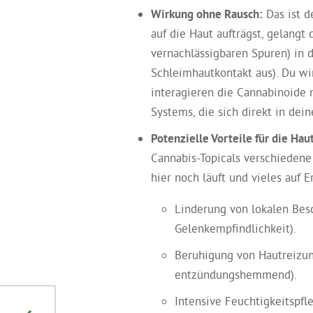
Wirkung ohne Rausch:
Das ist d
auf die Haut aufträgst, gelangt 
vernachlässigbaren Spuren) in d
Schleimhautkontakt aus). Du wir
interagieren die Cannabinoide
Systems, die sich direkt in dei
Potenzielle Vorteile für die Haut
Cannabis-Topicals verschiedene
hier noch läuft und vieles auf E
Linderung von lokalen Bes
Gelenkempfindlichkeit).
Beruhigung von Hautreizun
entzündungshemmend).
Intensive Feuchtigkeitspfl
Ready to Roll (or Vape):