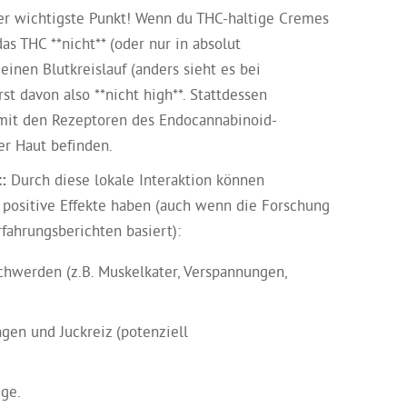
er wichtigste Punkt! Wenn du THC-haltige Cremes
das THC **nicht** (oder nur in absolut
einen Blutkreislauf (anders sieht es bei
st davon also **nicht high**. Stattdessen
 mit den Rezeptoren des Endocannabinoid-
ner Haut befinden.
:
Durch diese lokale Interaktion können
 positive Effekte haben (auch wenn die Forschung
rfahrungsberichten basiert):
chwerden (z.B. Muskelkater, Verspannungen,
gen und Juckreiz (potenziell
ege.