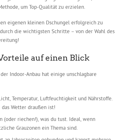
Methode, um Top-Qualität zu erzielen.
nen eigenen kleinen Dschungel erfolgreich zu
 durch die wichtigsten Schritte – von der Wahl des
ereitung!
rteile auf einen Blick
r der Indoor-Anbau hat einige unschlagbare
cht, Temperatur, Luftfeuchtigkeit und Nährstoffe.
 das Wetter draußen ist!
(oder riechen!), was du tust. Ideal, wenn
tzliche Grauzonen ein Thema sind.
ht an Jahreszeiten gebunden und kannst mehrere