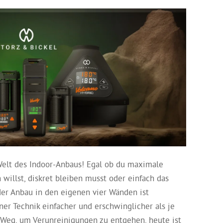
elt des Indoor-Anbaus! Egal ob du maximale
willst, diskret bleiben musst oder einfach das
der Anbau in den eigenen vier Wänden ist
er Technik einfacher und erschwinglicher als je
e Weg, um Verunreinigungen zu entgehen, heute ist