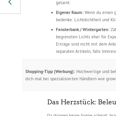
Fensterbank: Dein
getarnt.
Guide für den
diskreten Mini-Grow
Eigener Raum:
Wenn du einen g
bedenke: Lichtdichtheit und Kli
Fensterbank / Wintergarten:
Zäh
begrenzten Lichts eher für Exp
Erträge sind nicht mit dem Anba
separaten Artikeln, falls Interes
Shopping-Tipp (Werbung):
Hochwertige und bel
dich mal bei spezialisierten Händlern wie gro
Das Herzstück: Beleu
Da drinnen keine Sonne scheint, brau