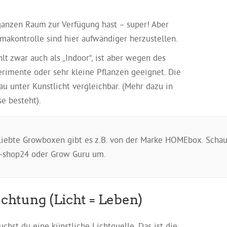
anzen Raum zur Verfügung hast – super! Aber
makontrolle sind hier aufwändiger herzustellen.
lt zwar auch als „Indoor“, ist aber wegen des
erimente oder sehr kleine Pflanzen geeignet. Die
u unter Kunstlicht vergleichbar. (Mehr dazu in
se besteht).
iebte Growboxen gibt es z.B. von der Marke HOMEbox. Scha
w-shop24 oder Grow Guru um.
chtung (Licht = Leben)
chst du eine künstliche Lichtquelle. Das ist die