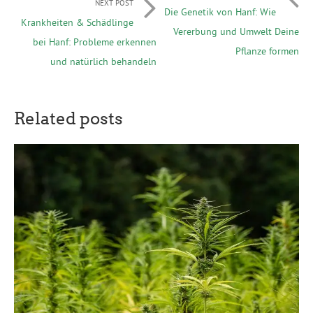
NEXT POST
Die Genetik von Hanf: Wie
Krankheiten & Schädlinge
Vererbung und Umwelt Deine
bei Hanf: Probleme erkennen
Pflanze formen
und natürlich behandeln
Related posts