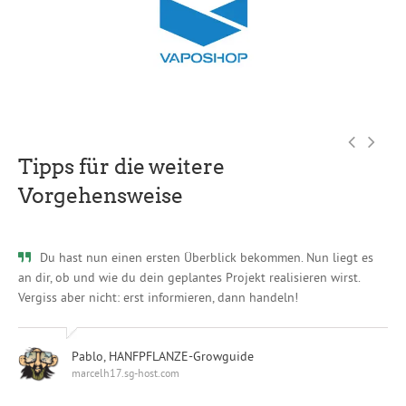
Previo
Nex
Tipps für die weitere
Vorgehensweise
Du hast nun einen ersten Überblick bekommen. Nun liegt es
an dir, ob und wie du dein geplantes Projekt realisieren wirst.
dei
Vergiss aber nicht: erst informieren, dann handeln!
en
Pablo, HANFPFLANZE-Growguide
marcelh17.sg-host.com